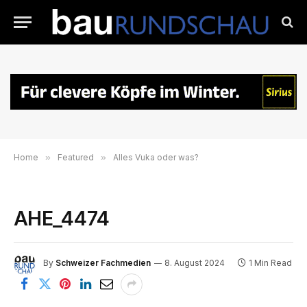
Home
»
Featured
»
Alles Vuka oder was?
AHE_4474
By
Schweizer Fachmedien
8. August 2024
1 Min Read