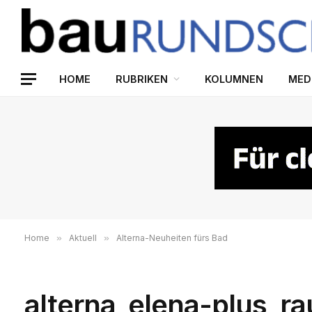
HOME
RUBRIKEN
KOLUMNEN
MED
Home
»
Aktuell
»
Alterna-Neuheiten fürs Bad
alterna_elena-plus_r