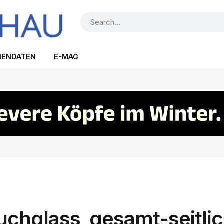
IENDATEN
E-MAG
auchglass_gesamt-seitli