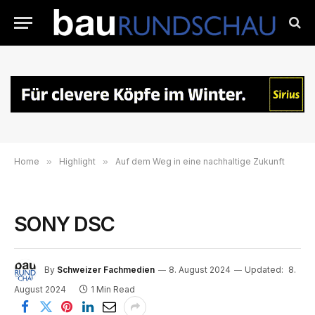
Home
»
Highlight
»
Auf dem Weg in eine nachhaltige Zukunft
SONY DSC
By
Schweizer Fachmedien
8. August 2024
Updated:
8.
August 2024
1 Min Read