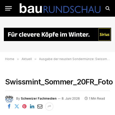
Home
»
Aktuell
»
Ausgabe der neusten Sondermünze: Swissmint beleuchtet mit Silbermünzserie die Schönheit der vier Jahreszeiten
Swissmint_Sommer_20FR_Foto
By
Schweizer Fachmedien
8. Juni 2026
1 Min Read