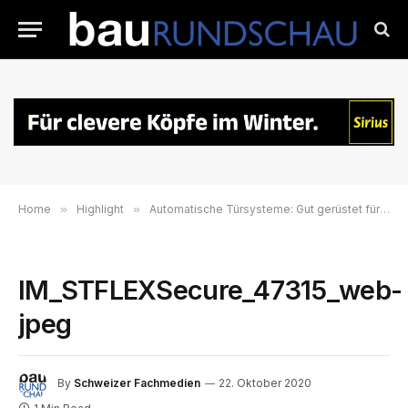
Home
»
Highlight
»
Automatische Türsysteme: Gut gerüstet für die kalte Jahreszeit
IM_STFLEXSecure_47315_web-
jpeg
By
Schweizer Fachmedien
22. Oktober 2020