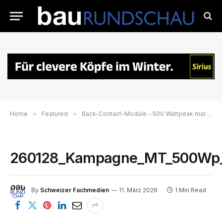
Home
»
Featured
»
Back-Contact-Module – 500 Wattpeak markieren neuen Leistungssprung bei Solarmodulen
260128_Kampagne_MT_500Wp_M
By
Schweizer Fachmedien
11. März 2026
1 Min Read