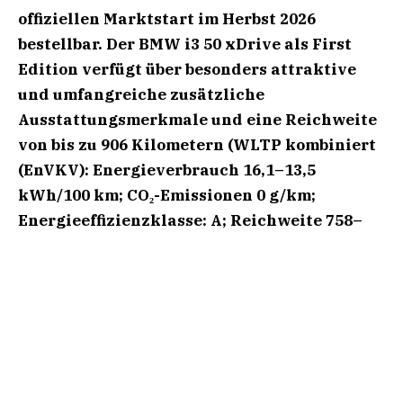
offiziellen Marktstart im Herbst 2026
bestellbar. Der BMW i3 50 xDrive als First
Edition verfügt über besonders attraktive
und umfangreiche zusätzliche
Ausstattungsmerkmale und eine Reichweite
von bis zu 906 Kilometern (WLTP kombiniert
(EnVKV): Energieverbrauch 16,1–13,5
kWh/100 km; CO₂-Emissionen 0 g/km;
Energieeffizienzklasse: A; Reichweite 758–
906 km). Die zusätzliche Reichweite nach 10
Minuten DC-Laden mit maximaler Laderate
beträgt bis zu 423 km (WLTP).
Hohe Nachfrage nach dem BMW i3, dem zweiten
Modell der Neuen Klasse. Mit dem BMW i3 50
xDrive als First Edition ist der vollelektrische