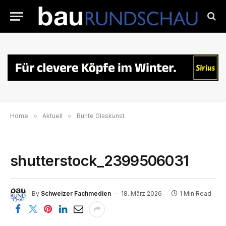
Home
»
Aktuell
»
Bunte Glaskunst
shutterstock_2399506031
By
Schweizer Fachmedien
18. März 2026
1 Min Read