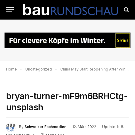
Home
»
Uncategorized
»
China May Start Reopening After Winter Olympics: Top Adviser
bryan-turner-mF9m6BRHCtg-
unsplash
By
Schweizer Fachmedien
12. März 2022
Updated:
8.