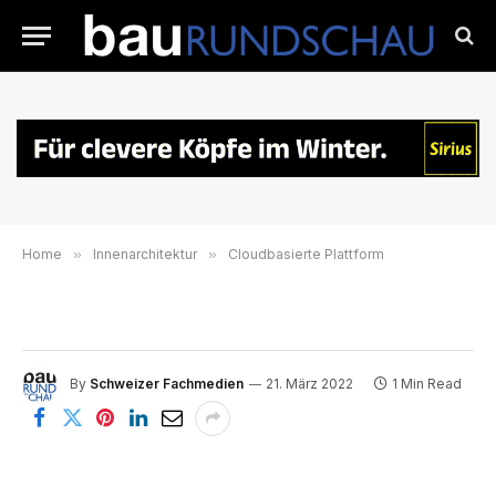
Home
»
Innenarchitektur
»
Cloudbasierte Plattform
By
Schweizer Fachmedien
21. März 2022
1 Min Read