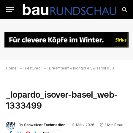
Home
»
Featured
»
Dreamteam – Isorigid & Swissroll 030
_lopardo_isover-basel_web-
1333499
By
Schweizer Fachmedien
11. März 2026
1 Min Read