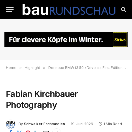
Home
»
Highlight
»
Der neue BMW i3 50 xDrive als First Edition: Ab sofort bestellbar.
Fabian Kirchbauer
Photography
By
Schweizer Fachmedien
19. Juni 2026
1 Min Read