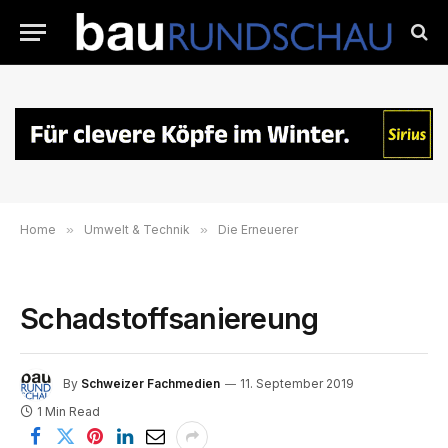
Home
»
Umwelt & Technik
»
Die Erneuerer
Schadstoffsaniereung
By
Schweizer Fachmedien
11. September 2019
1 Min Read