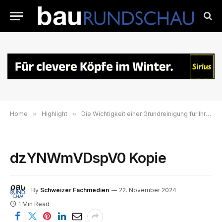
Home
»
Highlight
»
Die Wichtigkeit einer Grundreinigung für Ihr Unternehmen – Vorbereitung auf das neue Jahr mit KWS Reinigungsmaschinen AG
dzYNWmVDspV0 Kopie
By
Schweizer Fachmedien
22. November 2024
1 Min Read