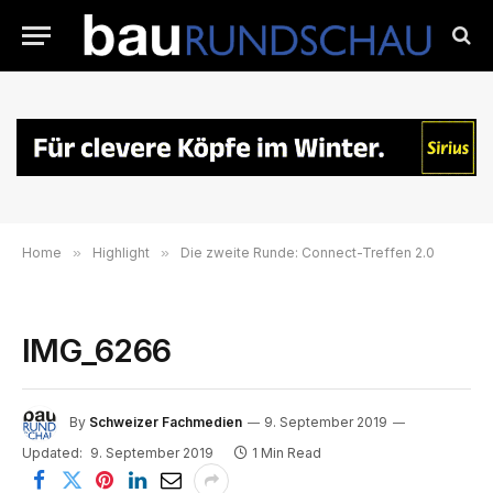
Home
»
Highlight
»
Die zweite Runde: Connect-Treffen 2.0
IMG_6266
By
Schweizer Fachmedien
9. September 2019
Updated:
9. September 2019
1 Min Read