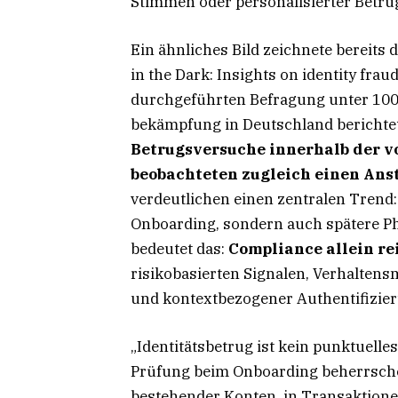
Stimmen oder personalisierter Betru
Ein ähnliches Bild zeichnete bereits 
in the Dark: Insights on identity fra
durchgeführten Befragung unter 100 
bekämpfung in Deutschland bericht
Betrugsversuche innerhalb der v
beobachteten zugleich einen Anst
verdeutlichen einen zentralen Trend: 
Onboarding, sondern auch spätere 
bedeutet das:
Compliance allein re
risikobasierten Signalen, Verhalten
und kontextbezogener Authentifizie
„Identitätsbetrug ist kein punktuelle
Prüfung beim Onboarding beherrschen
bestehender Konten, in Transaktion