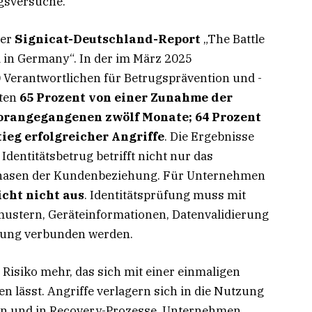
gsversuche.
der
Signicat-Deutschland-Report
„The Battle
ud in Germany“. In der im März 2025
Verantwortlichen für Betrugsprävention und -
eten
65 Prozent von einer Zunahme der
orangegangenen zwölf Monate; 64 Prozent
ieg erfolgreicher Angriffe
. Die Ergebnisse
Identitätsbetrug betrifft nicht nur das
Phasen der Kundenbeziehung. Für Unternehmen
icht nicht aus
. Identitätsprüfung muss mit
smustern, Geräteinformationen, Datenvalidierung
rung verbunden werden.
s Risiko mehr, das sich mit einer einmaligen
 lässt. Angriffe verlagern sich in die Nutzung
en und in Recovery-Prozesse. Unternehmen