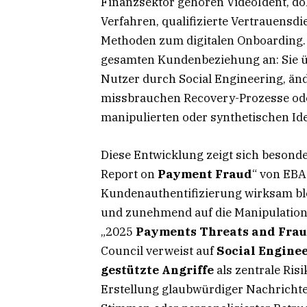
Finanzsektor gehören VideoIdent, d
Verfahren, qualifizierte Vertrauens
Methoden zum digitalen Onboarding. D
gesamten Kundenbeziehung an: Sie 
Nutzer durch Social Engineering, än
missbrauchen Recovery-Prozesse ode
manipulierten oder synthetischen Ide
Diese Entwicklung zeigt sich beson
Report on
Payment Fraud
“ von EBA
Kundenauthentifizierung wirksam ble
und zunehmend auf die Manipulation
„2025
Payments Threats and Frau
Council verweist auf
Social Enginee
gestützte Angriffe
als zentrale Ris
Erstellung glaubwürdiger Nachrichte