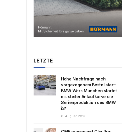
LETZTE
Hohe Nachfrage nach
vorgezogenem Bestellstart:
BMW Werk München startet
mit steiler Anlaufkurve die
Serienproduktion des BMW
i3*
6. August 2026
CMF präsentiert Clip Pro: