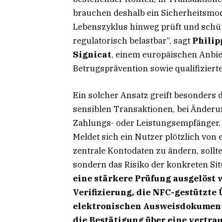
brauchen deshalb ein Sicherheitsmode
Lebenszyklus hinweg prüft und schütz
regulatorisch belastbar“, sagt
Phili
Signicat
, einem europäischen Anbiet
Betrugsprävention sowie qualifiziert
Ein solcher Ansatz greift besonders d
sensiblen Transaktionen, bei Änder
Zahlungs- oder Leistungsempfänger,
Meldet sich ein Nutzer plötzlich von
zentrale Kontodaten zu ändern, sollt
sondern das Risiko der konkreten Si
eine stärkere Prüfung ausgelöst 
Verifizierung, die NFC-gestützte
elektronischen Ausweisdokuments
die Bestätigung über eine vertra