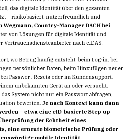
ll, das digitale Identität über den gesamten
t – risikobasiert, nutzerfreundlich und
pp Wegmann, Country-Manager DACH bei
er von Lösungen für digitale Identität und
er Vertrauensdiensteanbieter nach eIDAS.
ort, wo Betrug häufig entsteht: beim Log-in, bei
ungen persönlicher Daten, beim Hinzufügen neuer
 bei Passwort-Resets oder im Kundensupport.
 einem unbekannten Gerät an oder versucht,
e das System nicht nur ein Passwort abfragen,
tuation bewerten.
Je nach Kontext kann dann
werden – etwa eine eID-basierte Step-up-
 Überprüfung der Echtheit eines
, eine erneute biometrische Prüfung oder
uenswürdige mobile Identität
.