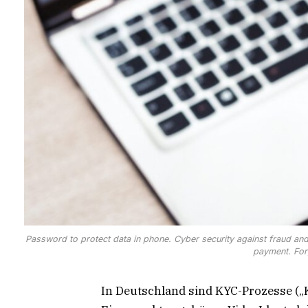
Password to protect data in phone. Cyber security against fraud an
payment. For
In Deutschland sind KYC-Prozesse („