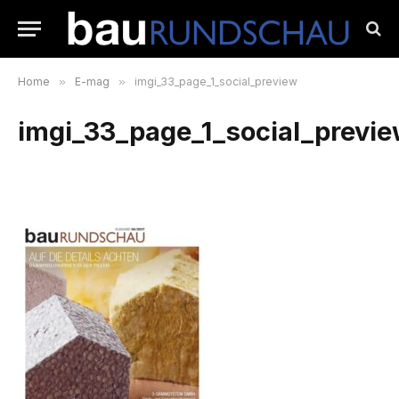
Home
»
E-mag
»
imgi_33_page_1_social_preview
imgi_33_page_1_social_previ