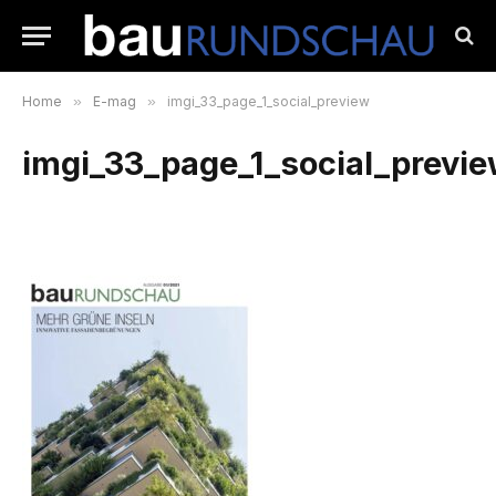
Home
»
E-mag
»
imgi_33_page_1_social_preview
imgi_33_page_1_social_previ