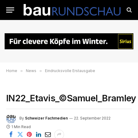
Home
»
News
»
Eindrucksvolle Erstausgabe
IN22_Etavis_©Samuel_Bramley
By
Schweizer Fachmedien
22. September 2022
1 Min Read