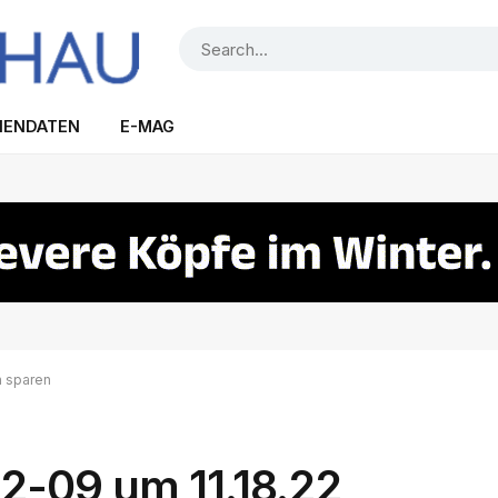
IENDATEN
E-MAG
n sparen
2-09 um 11.18.22