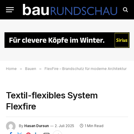
Home
»
Bauen
»
FlexFire – Brandschutz für moderne Architektur
Textil-flexibles System
Flexfire
By
Hasan Dursun
2. Juli 2025
1 Min Read