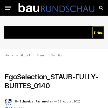
Home
»
Aktuell
»
Form trifft Funktion
EgoSelection_STAUB-FULLY-
BURTES_0140
By
Schweizer Fachmedien
29. August 2025