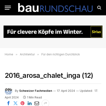
Home
»
Architektur
»
Für den richtigen Durchblick
2016_arosa_chalet_inga (12)
By
Schweizer Fachmedien
17. April 2024
Updated:
17.
April 2024
1 Min Read