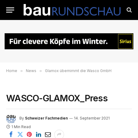
Home
»
News
»
Glamox übernimmt die Wasco GmbH
WASCO-GLAMOX_Press
By
Schweizer Fachmedien
14. September 2021
1 Min Read