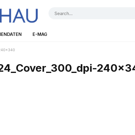
IENDATEN
E-MAG
240×340
4_Cover_300_dpi-240×3