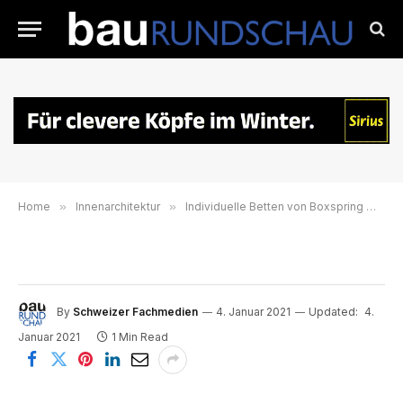
Home
»
Innenarchitektur
»
Individuelle Betten von Boxspring Welt
By
Schweizer Fachmedien
4. Januar 2021
Updated:
4.
Januar 2021
1 Min Read