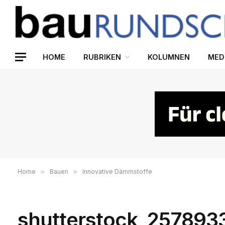
HOME
RUBRIKEN
KOLUMNEN
MED
Home
»
Bauen
»
Innovative Dämmstoffe
shutterstock_257893