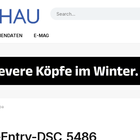
IENDATEN
E-MAG
opa
eEntry-DSC_5486