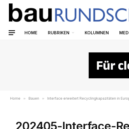
HOME
RUBRIKEN
KOLUMNEN
MED
Home
»
Bauen
»
Interface erweitert Recyclingkapazitäten in Eur
_202405-Interface-R