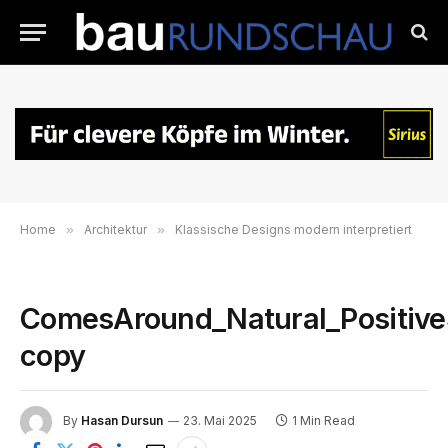
Home
»
Architektur
»
Klassische Designs modern interpretiert
ComesAround_Natural_Positive
copy
By
Hasan Dursun
23. Mai 2025
1 Min Read