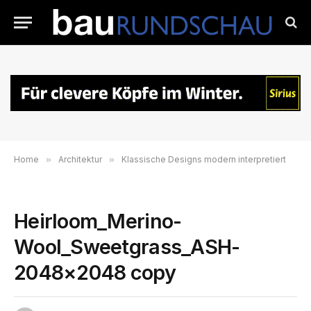
Home
»
Architektur
»
Klassische Designs modern interpretiert
Heirloom_Merino-
Wool_Sweetgrass_ASH-
2048×2048 copy