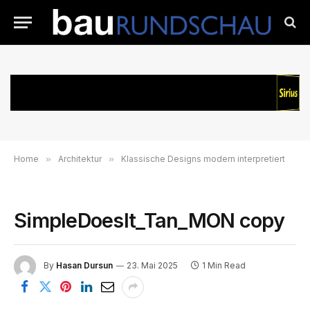
Home
»
Architektur
»
Klassische Designs modern interpretiert
SimpleDoesIt_Tan_MON copy
By
Hasan Dursun
23. Mai 2025
1 Min Read