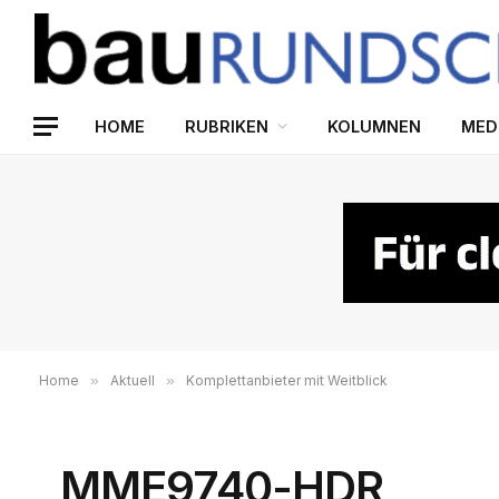
HOME
RUBRIKEN
KOLUMNEN
MED
Home
»
Aktuell
»
Komplettanbieter mit Weitblick
_MME9740-HDR