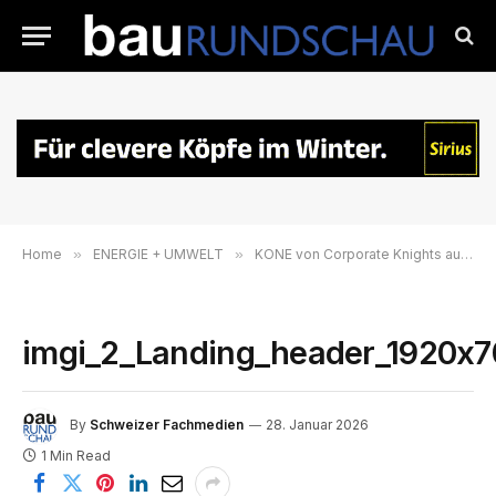
Home
»
ENERGIE + UMWELT
»
KONE von Corporate Knights auch 2026 als eines der nachhaltigsten Unternehmen der Welt ausgezeichnet
imgi_2_Landing_header_1920x7
By
Schweizer Fachmedien
28. Januar 2026
1 Min Read