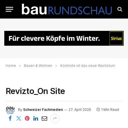
Home
»
Bauen & Wohnen
»
Kontrolle ist das neue Wachstum
Revizto_On Site
By
Schweizer Fachmedien
27. April 2026
1 Min Read