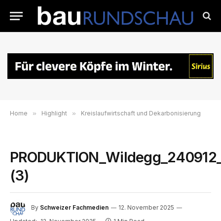
Home
»
Highlight
»
Kreislaufwirtschaft und Dekarbonisierung
PRODUKTION_Wildegg_240912_
(3)
By
Schweizer Fachmedien
12. November 2025