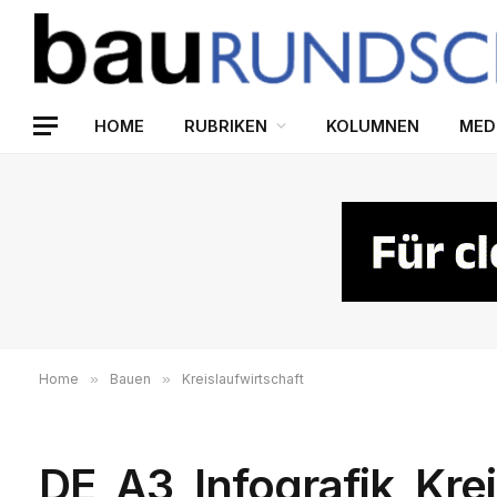
HOME
RUBRIKEN
KOLUMNEN
MED
Home
»
Bauen
»
Kreislaufwirtschaft
DE_A3_Infografik_Krei