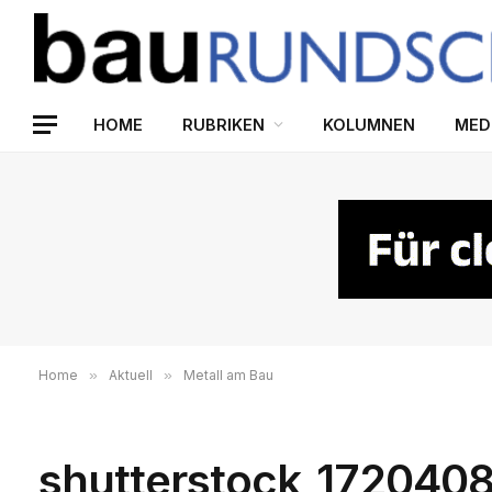
HOME
RUBRIKEN
KOLUMNEN
MED
Home
»
Aktuell
»
Metall am Bau
shutterstock_172040