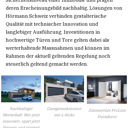
Sicherheitsniveau einer Immobilie und prägen
deren Erscheinungsbild nachhaltig. Lösungen von
Hörmann Schweiz verbinden gestalterische
Qualität mit technischer Innovation und
langlebiger Ausführung. Investitionen in
hochwertige Türen und Tore gelten dabei als
werterhaltende Massnahmen und können im
Rahmen der aktuell geltenden Regelung noch
steuerlich geltend gemacht werden.
Nachhaltiger
Garagensektiontor
Zimmertüre ProLine
Werterhalt: Wer jetzt
mit L-Sicke
Duradecor
renoviert, spart jetzt
Steuern und steigert