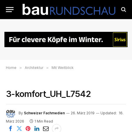
Home
»
Architektur
»
Mit Weitblick
3-komfort_UH_L7542
By
Schweizer Fachmedien
26. März 2019
Updated:
16.
März 2026
1 Min Read