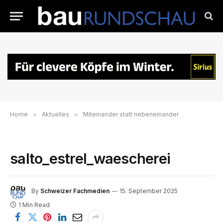
Home
»
Aktuelles
»
Miteinander statt nebeneinander
salto_estrel_waescherei
By
Schweizer Fachmedien
15. September 2025
1 Min Read