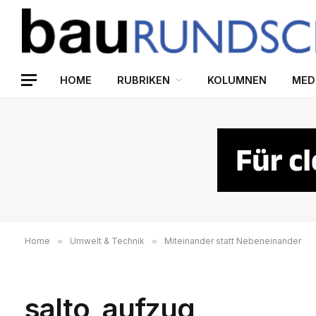
HOME
RUBRIKEN
KOLUMNEN
MED
Home
»
Umwelt & Technik
»
Miteinander statt Nebeneinander
salto_aufzug