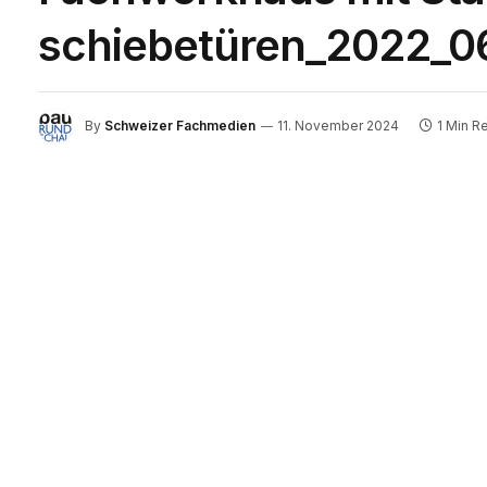
schiebetüren_2022_0
By
Schweizer Fachmedien
11. November 2024
1 Min R