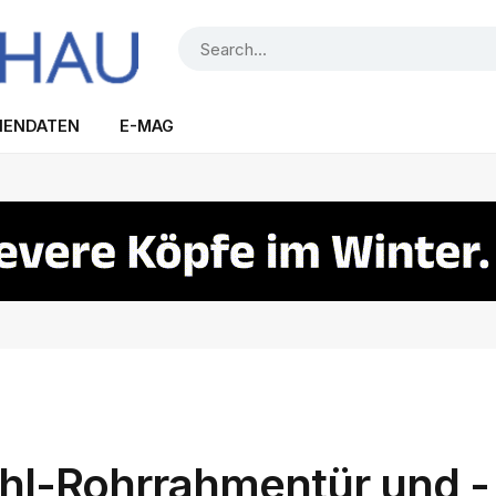
IENDATEN
E-MAG
hl-Rohrrahmentür und -