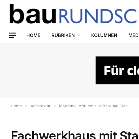
HOME
RUBRIKEN
KOLUMNEN
MED
Home
»
Architektur
»
Moderne Lofttüren aus Stahl und Glas
Fachwerkhaus mit Sta