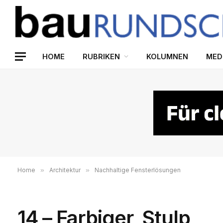
HOME
RUBRIKEN
KOLUMNEN
MED
Home
»
Architektur
»
Nachhaltige Fensterlösungen
14 – Farbiger_Stulp