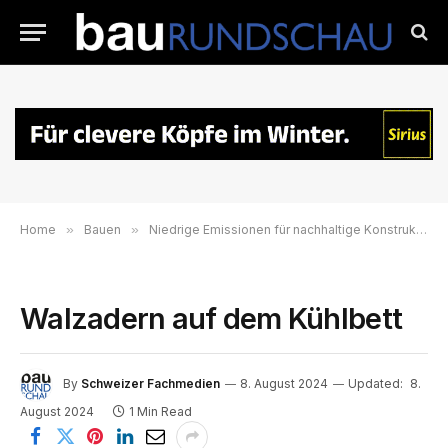
Home
»
Bauen
»
Niedrige Emissionen für nachhaltige Konstruktionen
Walzadern auf dem Kühlbett
By
Schweizer Fachmedien
8. August 2024
Updated:
8.
August 2024
1 Min Read