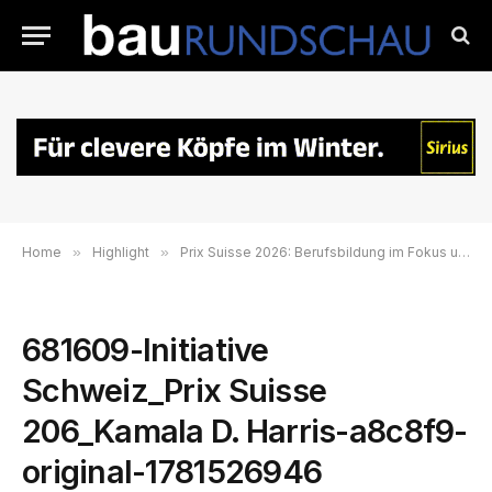
Home
»
Highlight
»
Prix Suisse 2026: Berufsbildung im Fokus und Kamala D. Harris als internationale Gastrednerin
681609-Initiative
Schweiz_Prix Suisse
206_Kamala D. Harris-a8c8f9-
original-1781526946