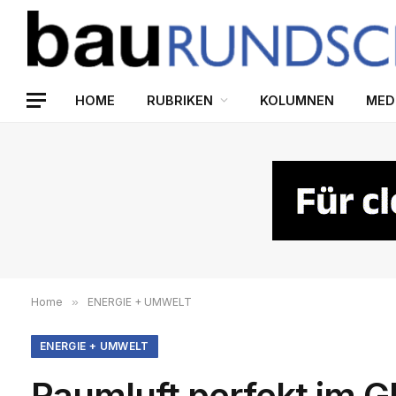
HOME
RUBRIKEN
KOLUMNEN
MED
Home
»
ENERGIE + UMWELT
ENERGIE + UMWELT
Raumluft perfekt im G