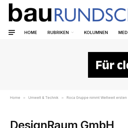
HOME
RUBRIKEN
KOLUMNEN
MED
Home
»
Umwelt & Technik
»
Roca Gruppe nimmt Weltweit ersten 
DesignRaum GmbH