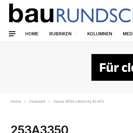
HOME
RUBRIKEN
KOLUMNEN
MED
Home
»
Featured
»
Sauna GESA nature by KLAFS
253A3350