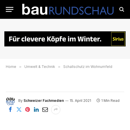
Home
»
Umwelt & Technik
»
Schallschutz im Wohnumfeld
By
Schweizer Fachmedien
15. April 2021
1 Min Read