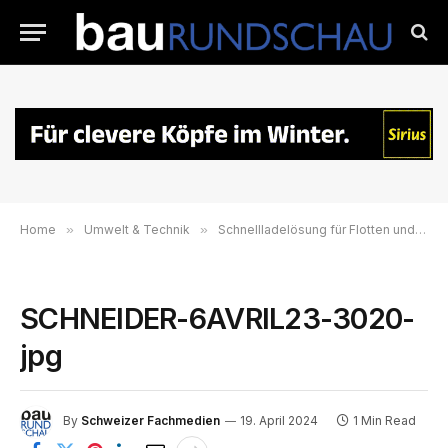
Home
»
Umwelt & Technik
»
Schnellladelösung für Flotten und Gewerbe
SCHNEIDER-6AVRIL23-3020-
jpg
By
Schweizer Fachmedien
19. April 2024
1 Min Read